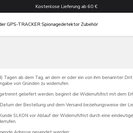
Kostenlose Lieferung ab 60 €
der
GPS-TRACKER
Spionagedetektor
Zubehör
) Tagen ab dem Tag, an dem er oder ein von ihm benannter Dritte
ngabe von Gründen zu widerrufen.
getrennt geliefert werden, beginnt die Widerrufsfrist mit dem Er
 Datum der Bestellung und dem Versand beziehungsweise der Li
unde SLKON vor Ablauf der Widerrufsfrist durch eine eindeutige E
errufen.
folgende Adresse gesendet werden: