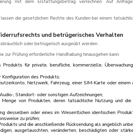
erung mit dem Erstattungsbetrag verrechnen. Auf Anfrag
assen die gesetzlichen Rechte des Kunden bei einem tatsächli
derrufsrechts und betrügerisches Verhalten
ssbräuchlich oder betrügerisch ausgeübt werden.
ine zur Prüfung erforderliche Handhabung hinausgehen kann:
 Produkts für private, berufliche, kommerzielle, Überwachung
r Konfiguration des Produkts;
utzerkonto, Netzwerk, Fahrzeug, einer SIM-Karte oder einem an
 Audio-, Standort- oder sonstigen Aufzeichnungen;
 Menge von Produkten, deren tatsächliche Nutzung und die 
ng desselben oder eines im Wesentlichen identischen Produk
onsweise zu prüfen;
rodukts und die anschließende Rücksendung als angeblich unb
digen, ausgetauschten, veränderten, beschädigten oder stärk