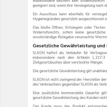
Insbesondere besteht kein Widerrufsrecht
geeignet sind, wenn ihre Versiegelung nach d
Ein Ausschluss kann ebenfalls für versie
Hygienegründen gesetzlich ausgeschlossen is
Das bloße Öffnen, Entsiegeln oder Testen 
Widerrufsrechts, sofern keine gesetzli
unvollständige Rückgabe verursachte Wertmi
Gesetzliche Gewährleistung und
SLKON haftet als Verkäufer für Vertrags
insbesondere nach den Artikeln L.217-3 
Zivilgesetzbuches über versteckte Mängel.
Die gesetzliche Gewährleistung gilt unabhän
SLKON ist nicht zwingend der Hersteller de
des Verbrauchers gegenüber SLKON als Verkä
Eine zusätzliche kommerzielle Garantie gil
gesetzliche Gewährleistung des Kunden nicht
Der Kunde muss das Produkt entsprechend