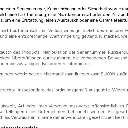
ng einer Seriennummer, Kennzeichnung oder Sicherheitsvorrichtu
kt, eine Nichtlieferung, eine Nichtkonformität oder den Zustan
s, um eine Erstattung, einen Austausch oder eine Garantieleistu
t nicht automatisch zum Verlust eines gesetzlich bestehenden W
n und eine entsprechende Wertminderung geltend zu machen, wen
ausch des Produkts, Manipulation der Seriennummer, Rücksend
digen Überprüfungen durchzuführen, die vorhandenen Beweismi
 oder die zuständigen Behörden zu informieren.
en oder wiederholten Missbrauchshandlungen kann SLKON zukünf
.
errechte, insbesondere das ordnungsgemäß ausgeübte Widerruf
ufigkeit, Art oder ihres Verwendungszwecks offensichtlich im
estellungen eines Unternehmers behandelt werden. Ein gesetzl
lich als Verbraucher im Sinne der anwendbaren gesetzlichen Best
iderrufsrechts