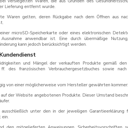
 bei versiegelten Waren, die aus Gründen des Gesundheitssch
er Lieferung entfernt wurde.
gelte Waren gelten, deren Rückgabe nach dem Öffnen aus nach
t.
einer microSD-Speicherkarte oder eines elektronischen Detekto
che Ausnahme anwendbar ist. Eine durch übermäßige Nutzung
nderung kann jedoch berücksichtigt werden.
 Kundendienst
widrigkeiten und Mängel der verkauften Produkte gemäß de
ff. des französischen Verbrauchergesetzbuches sowie nach
gig von einer möglicherweise vom Hersteller gewährten kommerzi
r auf der Website angebotenen Produkte. Dieser Umstand beschrä
ufer.
t ausschließlich unter den in der jeweiligen Garantieerklärung
 ein.
 den mitgelieferten Anweisungen, Sicherheitsvorschriften