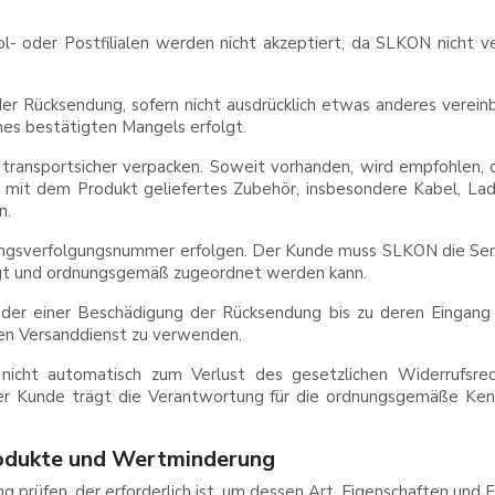
- oder Postfilialen werden nicht akzeptiert, da SLKON nicht ve
er Rücksendung, sofern nicht ausdrücklich etwas anderes vere
es bestätigten Mangels erfolgt.
ransportsicher verpacken. Soweit vorhanden, wird empfohlen, d
 mit dem Produkt geliefertes Zubehör, insbesondere Kabel, La
n.
ungsverfolgungsnummer erfolgen. Der Kunde muss SLKON die S
lgt und ordnungsgemäß zugeordnet werden kann.
 oder einer Beschädigung der Rücksendung bis zu deren Eingang
ren Versanddienst zu verwenden.
icht automatisch zum Verlust des gesetzlichen Widerrufsrecht
er Kunde trägt die Verantwortung für die ordnungsgemäße Kenn
rodukte und Wertminderung
 prüfen, der erforderlich ist, um dessen Art, Eigenschaften und F