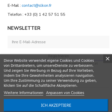
E-Mail :
contact@slkon.fr
Telefon : +33 (0) 1 42 57 51 55
NEWSLETTER
Registrieren
Diese Website verwendet eigene Cookies und Cookies
Enim quis fugiat consequat elit minim nisi eu occaecat
von Drittanbietern, um unsereDienste zu verbessern.
occaecat deserunt aliquip nisi ex deserunt.
Und zeigen Sie Werbung in Bezug auf Ihre Vorlieben,
indem Sie Ihre Gewohnheiten analysieren navigation.
Um Ihre Zustimmung zu seiner Verwendung zu geben,
klicken Sie auf die Schaltfläche Akzeptieren.
Weitere Informationen
Anpassen von Cookies
© SLKON. Alle Rechte vorbehalten
ICH AKZEPTIERE